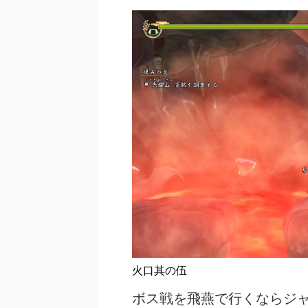
火口其の伍
ボス戦を飛燕で行くならジ