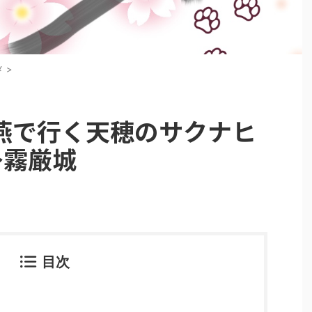
メ
>
飛燕で行く天穂のサクナヒ
〜霧厳城
目次