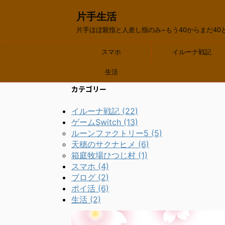
片手生活
片手ほぼ親指と人差し指のみ~もう40からまだ40
スマホ
イルーナ戦記
生活
カテゴリー
イルーナ戦記 (22)
ゲームSwitch (13)
ルーンファクトリー5 (5)
天穂のサクナヒメ (6)
箱庭牧場ひつじ村 (1)
スマホ (4)
ブログ (2)
ポイ活 (6)
生活 (2)