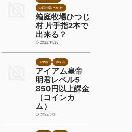
箱庭牧場ひつじ村
箱庭牧場ひつじ
村 片手指2本で
出来る？
2022/11/23
スマホ
ポイ活
アイアム皇帝
明君レベル5
850円以上課金
（コインカ
ム）
2022/3/3