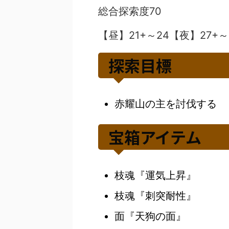
総合探索度70
【昼】21+～24【夜】27+～
探索目標
赤耀山の主を討伐する
宝箱アイテム
枝魂『運気上昇』
枝魂『刺突耐性』
面『天狗の面』