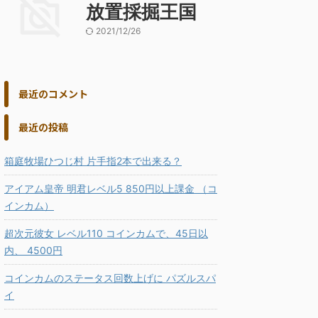
放置採掘王国
2021/12/26
最近のコメント
最近の投稿
箱庭牧場ひつじ村 片手指2本で出来る？
アイアム皇帝 明君レベル5 850円以上課金 （コ
インカム）
超次元彼女 レベル110 コインカムで、45日以
内、 4500円
コインカムのステータス回数上げに パズルスパ
イ