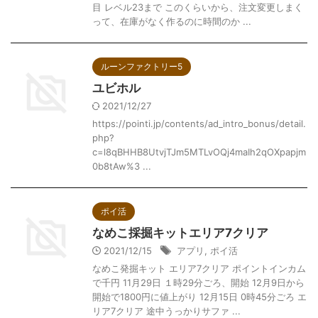
目 レベル23まで このくらいから、注文変更しまく
って、在庫がなく作るのに時間のか ...
ルーンファクトリー5
ユビホル
2021/12/27
https://pointi.jp/contents/ad_intro_bonus/detail.
php?
c=l8qBHHB8UtvjTJm5MTLvOQj4maIh2qOXpapjm
0b8tAw%3 ...
ポイ活
なめこ採掘キットエリア7クリア
2021/12/15
アプリ
,
ポイ活
なめこ発掘キット エリア7クリア ポイントインカム
で千円 11月29日 １時29分ごろ、開始 12月9日から
開始で1800円に値上がり 12月15日 0時45分ごろ エ
リア7クリア 途中うっかりサファ ...