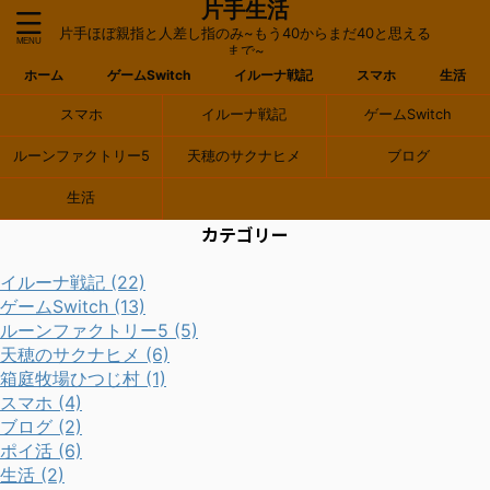
片手生活
片手ほぼ親指と人差し指のみ~もう40からまだ40と思える
まで~
ホーム
ゲームSwitch
イルーナ戦記
スマホ
生活
スマホ
イルーナ戦記
ゲームSwitch
ルーンファクトリー5
天穂のサクナヒメ
ブログ
生活
カテゴリー
イルーナ戦記 (22)
ゲームSwitch (13)
ルーンファクトリー5 (5)
天穂のサクナヒメ (6)
箱庭牧場ひつじ村 (1)
スマホ (4)
ブログ (2)
ポイ活 (6)
生活 (2)