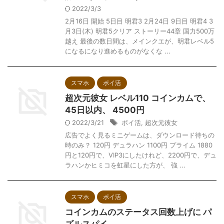
2022/3/3
2月16日 開始 5日目 明君3 2月24日 9日目 明君4 3
月3日(木) 明君5クリア ストーリー44章 国力500万
越え 最後の数日間は、メインクエが、明君レベル5
になるになり進めるものがなくな ...
スマホ
ポイ活
超次元彼女 レベル110 コインカムで、
45日以内、 4500円
2022/3/21
ポイ活
,
超次元彼女
広告でよく見るミニゲームは、ダウンロード待ちの
時のみ？ 120円 デュラハン 1100円 プライム 1880
円と120円で、VIP3にしたけれど、2200円で、デュ
ラハンかヒミコを虹星にした方が、 強 ...
スマホ
ポイ活
コインカムのステータス回数上げに パ