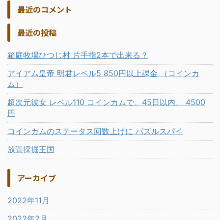
最近のコメント
最近の投稿
箱庭牧場ひつじ村 片手指2本で出来る？
アイアム皇帝 明君レベル5 850円以上課金 （コインカ
ム）
超次元彼女 レベル110 コインカムで、45日以内、 4500
円
コインカムのステータス回数上げに パズルスパイ
放置採掘王国
アーカイブ
2022年11月
2022年2月