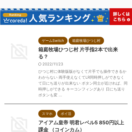
ゲームSwitch
箱庭牧場ひつじ村
箱庭牧場ひつじ村 片手指2本で出来
る？
2022/11/23
ひつじ村に体験版版がなくて片手でも操作できるか
わからない 両手使えなくてLR同時押しができなく
て日にち送りが出来ない ボタン同士が近ければ、同
時押しができる キーコンフィングあり 日にち送り
ボタンも変 ...
スマホ
ポイ活
アイアム皇帝 明君レベル5 850円以上
課金 （コインカム）